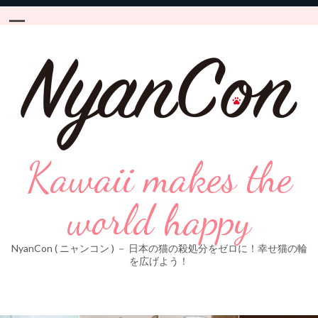
Kawaii makes the
world happy
NyanCon ( ニャンコン ) － 日本の猫の殺処分をゼロに！幸せ猫の輪
を広げよう！