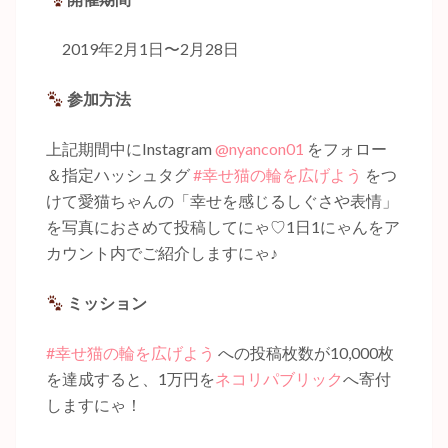
2019年2月1日〜2月28日
参加方法
上記期間中にInstagram
@nyancon01
をフォロー
＆指定ハッシュタグ
#幸せ猫の輪を広げよう
をつ
けて愛猫ちゃんの「幸せを感じるしぐさや表情」
を写真におさめて投稿してにゃ♡1日1にゃんをア
カウント内でご紹介しますにゃ♪
ミッション
#幸せ猫の輪を広げよう
への投稿枚数が10,000枚
を達成すると、1万円を
ネコリパブリック
へ寄付
しますにゃ！