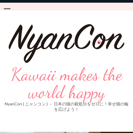
Kawaii makes the
world happy
NyanCon ( ニャンコン ) － 日本の猫の殺処分をゼロに！幸せ猫の輪
を広げよう！