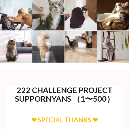
222 CHALLENGE PROJECT
SUPPORNYANS （1〜500）
❤︎ SPECIAL THANKS ❤︎