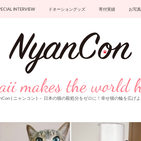
PECIAL INTERVIEW
ドネーショングッズ
寄付実績
お写真
ii makes the world 
anCon ( ニャンコン ) － 日本の猫の殺処分をゼロに！幸せ猫の輪を広げ