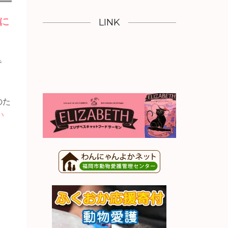
に
LINK
で
のた
い